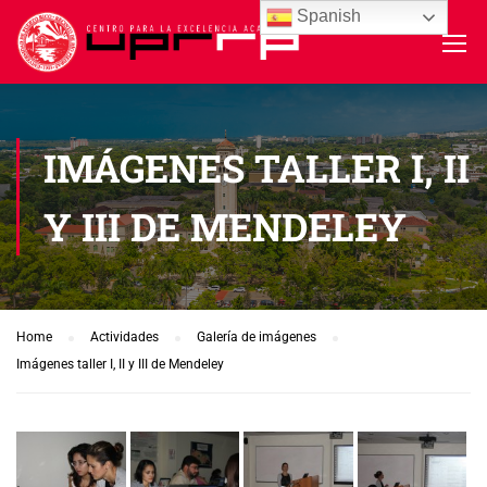
Spanish
IMÁGENES TALLER I, II
Y III DE MENDELEY
Home
Actividades
Galería de imágenes
Imágenes taller I, II y III de Mendeley