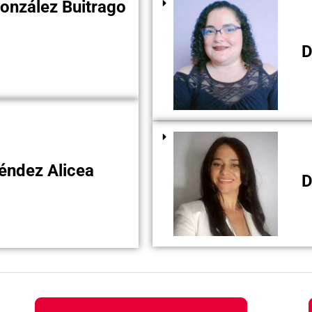
onzález Buitrago
Dra
ndez Alicea
Dra