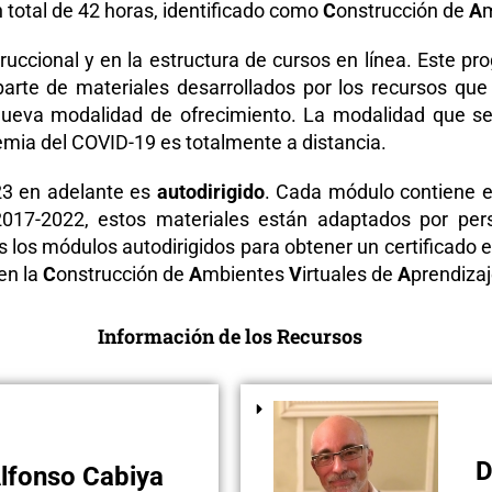
n total de 42 horas, identificado como
C
onstrucción de
A
ruccional y en la estructura de cursos en línea. Este pr
arte de materiales desarrollados por los recursos que 
ueva modalidad de ofrecimiento. La modalidad que se ut
demia del COVID-19 es totalmente a distancia.
3 en adelante es
autodirigido
. Cada módulo contiene el
e 2017-2022, estos materiales están adaptados por pe
os los módulos autodirigidos para obtener un certificado 
en la
C
onstrucción de
A
mbientes
V
irtuales de
A
prendizaj
Información de los Recursos
Dr.
lfonso Cabiya