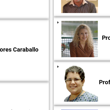
Pro
lores Caraballo
Prof