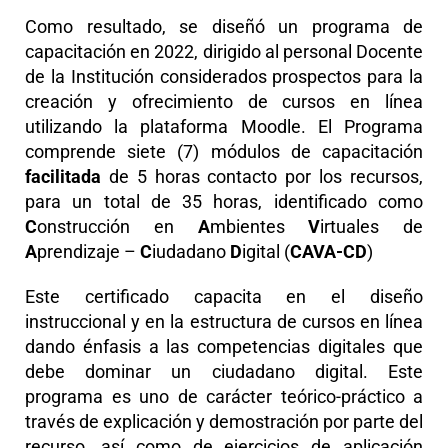
Como resultado, se diseñó un programa de
capacitación en 2022, dirigido al personal Docente
de la Institución considerados prospectos para la
creación y ofrecimiento de cursos en línea
utilizando la plataforma Moodle. El Programa
comprende siete (7) módulos de capacitación
facilitada
de 5 horas contacto por los recursos,
para un total de 35 horas, identificado como
C
onstrucción en
A
mbientes
V
irtuales de
A
prendizaje –
C
iudadano
D
igital (
CAVA-CD
)
Este certificado capacita en el diseño
instruccional y en la estructura de cursos en línea
dando énfasis a las competencias digitales que
debe dominar un ciudadano digital. Este
programa es uno de carácter teórico-práctico a
través de explicación y demostración por parte del
recurso, así como de ejercicios de aplicación