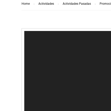
Home
Actividades
Actividades Pasadas
Promoci
Reproductor
de
video