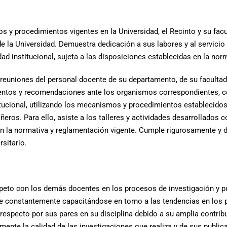
s y procedimientos vigentes en la Universidad, el Recinto y su facu
y de la Universidad. Demuestra dedicación a sus labores y al servicio
ad institucional, sujeta a las disposiciones establecidas en la nor
euniones del personal docente de su departamento, de su facultad, y
ientos y recomendaciones ante los organismos correspondientes, con
itucional, utilizando los mecanismos y procedimientos establecidos
ros. Para ello, asiste a los talleres y actividades desarrollados c
n la normativa y reglamentación vigente. Cumple rigurosamente y d
rsitario.
peto con los demás docentes en los procesos de investigación y pu
iene constantemente capacitándose en torno a las tendencias en los
especto por sus pares en su disciplina debido a su amplia contrib
mente la calidad de las investigaciones que realiza y de sus publi