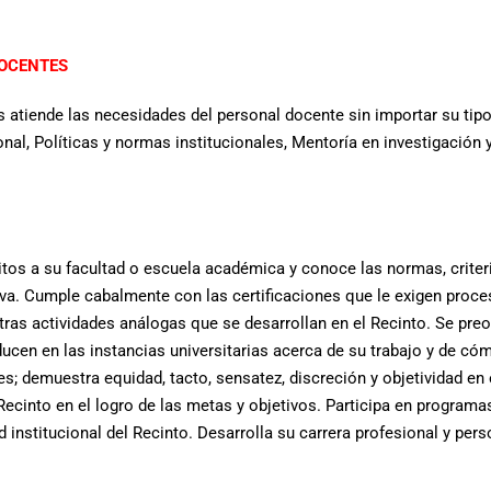
DOCENTES
 atiende las necesidades del personal docente sin importar su tip
nal, Políticas y normas institucionales, Mentoría en investigación 
itos a su facultad o escuela académica y conoce las normas, criter
tiva. Cumple cabalmente con las certificaciones que le exigen proc
tras actividades análogas que se desarrollan en el Recinto. Se pr
cen en las instancias universitarias acerca de su trabajo y de cóm
es; demuestra equidad, tacto, sensatez, discreción y objetividad en 
 Recinto en el logro de las metas y objetivos. Participa en progra
 institucional del Recinto. Desarrolla su carrera profesional y per