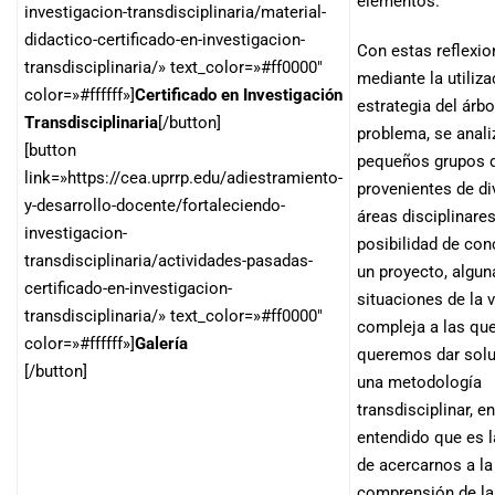
elementos.
investigacion-transdisciplinaria/material-
didactico-certificado-en-investigacion-
Con estas reflexio
transdisciplinaria/» text_color=»#ff0000″
mediante la utiliza
color=»#ffffff»]
Certificado en Investigación
estrategia del árbo
Transdisciplinaria
[/button]
problema, se anali
[button
pequeños grupos d
link=»https://cea.uprrp.edu/adiestramiento-
provenientes de di
y-desarrollo-docente/fortaleciendo-
áreas disciplinares
investigacion-
posibilidad de con
transdisciplinaria/actividades-pasadas-
un proyecto, algun
certificado-en-investigacion-
situaciones de la v
transdisciplinaria/» text_color=»#ff0000″
compleja a las qu
color=»#ffffff»]
Galería
queremos dar sol
[/button]
una metodología
transdisciplinar, en
entendido que es 
de acercarnos a la
comprensión de la