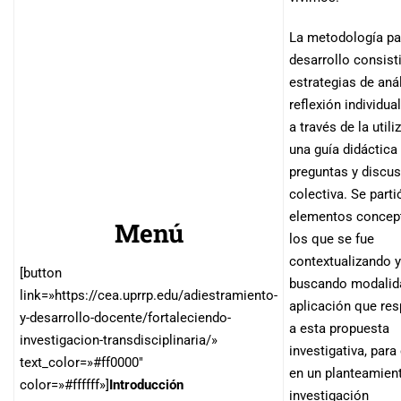
La metodología pa
desarrollo consist
estrategias de anál
reflexión individual
a través de la util
una guía didáctica
preguntas y discu
colectiva. Se parti
elementos concept
Menú
los que se fue
contextualizando y
[button
buscando modalid
link=»https://cea.uprrp.edu/adiestramiento-
aplicación que re
y-desarrollo-docente/fortaleciendo-
a esta propuesta
investigacion-transdisciplinaria/»
investigativa, para
text_color=»#ff0000″
en un planteamien
color=»#ffffff»]
Introducción
investigación