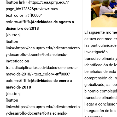
[button link=»https://cea.uprrp.edu/?
page_id=12362&preview=true»
text_color=»#ff0000″
color=»#ffffff»]
Actividades de agosto a
diciembre de 2018
El siguiente mome
[/button]
estuvo centrado en
[button
las particularidade
link=»https://cea.uprrp.edu/adiestramiento-
investigación
y-desarrollo-docente/fortaleciendo-
transdisciplinaria y
investigacion-
identificación de l
transdisciplinaria/actividades-de-enero-a-
beneficios de esta 
mayo-de-2018/» text_color=»#ff0000″
comprensión del 
color=»#ffffff»]
Actividades de enero a
globalizado, así c
mayo de 2018
binomio complejid
[/button]
transdisciplinaried
[button
llegar a conclusio
link=»https://cea.uprrp.edu/adiestramiento-
integración de los 
y-desarrollo-docente/fortaleciendo-