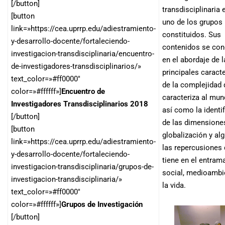
[/button]
transdisciplinaria 
[button
uno de los grupos
link=»https://cea.uprrp.edu/adiestramiento-
constituidos. Sus
y-desarrollo-docente/fortaleciendo-
contenidos se con
investigacion-transdisciplinaria/encuentro-
en el abordaje de l
de-investigadores-transdisciplinarios/»
principales caracte
text_color=»#ff0000″
de la complejidad
color=»#ffffff»]
Encuentro de
caracteriza al mun
Investigadores Transdisciplinarios 2018
así como la identi
[/button]
de las dimensiones
[button
globalización y al
link=»https://cea.uprrp.edu/adiestramiento-
las repercusiones 
y-desarrollo-docente/fortaleciendo-
tiene en el entram
investigacion-transdisciplinaria/grupos-de-
social, medioambie
investigacion-transdisciplinaria/»
la vida.
text_color=»#ff0000″
color=»#ffffff»]
Grupos de Investigación
[/button]