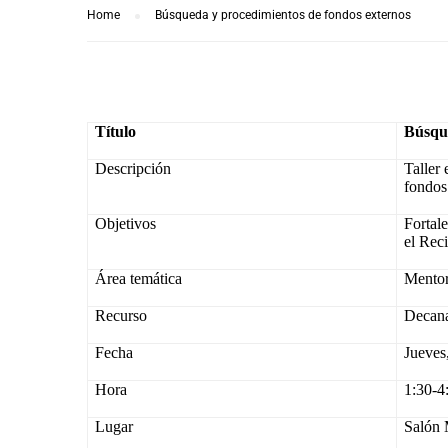
Home
Búsqueda y procedimientos de fondos externos
Título
Búsque
Descripción
Taller
fondos
Objetivos
Fortal
el Reci
Área temática
Mentor
Recurso
Decan
Fecha
Jueves
Hora
1:30-4
Lugar
Salón 