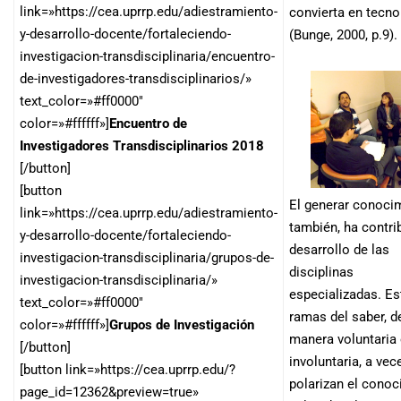
link=»https://cea.uprrp.edu/adiestramiento-
convierta en tecno
y-desarrollo-docente/fortaleciendo-
(Bunge, 2000, p.9).
investigacion-transdisciplinaria/encuentro-
de-investigadores-transdisciplinarios/»
text_color=»#ff0000″
color=»#ffffff»]
Encuentro de
Investigadores Transdisciplinarios 2018
[/button]
[button
El generar conoci
link=»https://cea.uprrp.edu/adiestramiento-
también, ha contri
y-desarrollo-docente/fortaleciendo-
desarrollo de las
investigacion-transdisciplinaria/grupos-de-
disciplinas
investigacion-transdisciplinaria/»
especializadas. Es
text_color=»#ff0000″
ramas del saber, d
color=»#ffffff»]
Grupos de Investigación
manera voluntaria
[/button]
involuntaria, a vec
[button link=»https://cea.uprrp.edu/?
polarizan el cono
page_id=12362&preview=true»