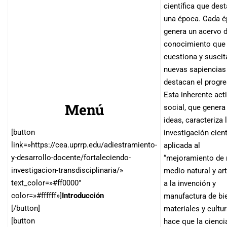
científica que des
una época. Cada 
genera un acervo 
conocimiento que
cuestiona y suscit
nuevas sapiencias
destacan el progre
Esta inherente act
Menú
social, que genera
ideas, caracteriza 
[button
investigación cient
link=»https://cea.uprrp.edu/adiestramiento-
aplicada al
y-desarrollo-docente/fortaleciendo-
“mejoramiento de 
investigacion-transdisciplinaria/»
medio natural y arti
text_color=»#ff0000″
a la invención y
color=»#ffffff»]
Introducción
manufactura de bi
[/button]
materiales y cultur
[button
hace que la cienci