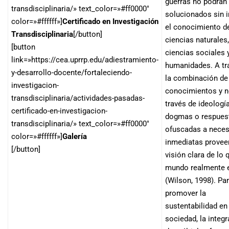
guerras no podrán
transdisciplinaria/» text_color=»#ff0000″
solucionados sin i
color=»#ffffff»]
Certificado en Investigación
el conocimiento d
Transdisciplinaria
[/button]
ciencias naturales,
[button
ciencias sociales 
link=»https://cea.uprrp.edu/adiestramiento-
humanidades. A tr
y-desarrollo-docente/fortaleciendo-
la combinación de
investigacion-
conocimientos y n
transdisciplinaria/actividades-pasadas-
través de ideología
certificado-en-investigacion-
dogmas o respues
transdisciplinaria/» text_color=»#ff0000″
ofuscadas a nece
color=»#ffffff»]
Galería
inmediatas provee
[/button]
visión clara de lo 
mundo realmente 
(Wilson, 1998). Pa
promover la
sustentabilidad en
sociedad, la integ