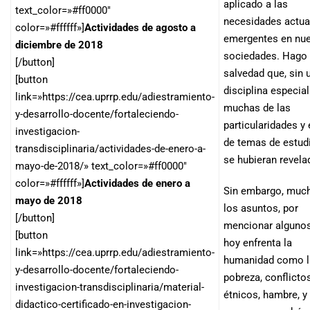
aplicado a las
text_color=»#ff0000″
necesidades actua
color=»#ffffff»]
Actividades de agosto a
emergentes en nue
diciembre de 2018
sociedades. Hago 
[/button]
salvedad que, sin 
[button
disciplina especial
link=»https://cea.uprrp.edu/adiestramiento-
muchas de las
y-desarrollo-docente/fortaleciendo-
particularidades y 
investigacion-
de temas de estud
transdisciplinaria/actividades-de-enero-a-
se hubieran revela
mayo-de-2018/» text_color=»#ff0000″
color=»#ffffff»]
Actividades de enero a
Sin embargo, muc
mayo de 2018
los asuntos, por
[/button]
mencionar algunos
[button
hoy enfrenta la
link=»https://cea.uprrp.edu/adiestramiento-
humanidad como l
y-desarrollo-docente/fortaleciendo-
pobreza, conflicto
investigacion-transdisciplinaria/material-
étnicos, hambre, y
didactico-certificado-en-investigacion-