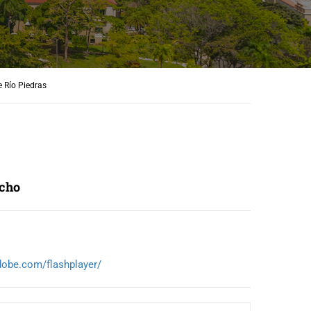
 Río Piedras
acho
adobe.com/
flashplayer/