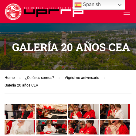
Spanish
GALERÍA 20 AÑOS CEA
Home
¿Quiénes somos?
Vigésimo aniversario
Galería 20 años CEA