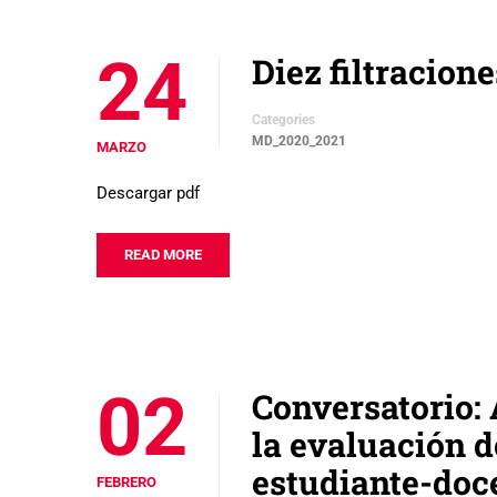
24
Diez filtracion
Categories
MD_2020_2021
MARZO
Descargar pdf
READ MORE
02
Conversatorio: 
la evaluación d
estudiante-doc
FEBRERO