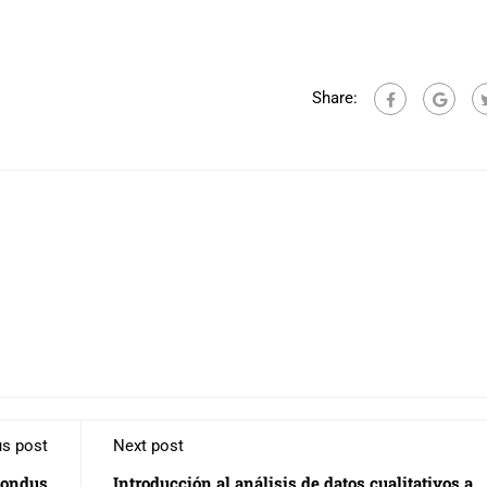
Share:
us post
Next post
pondus
Introducción al análisis de datos cualitativos a