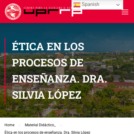
Spanish
ÉTICA EN LOS
PROCESOS DE
ENSEÑANZA. DRA.
SILVIA LÓPEZ
Home
Material Didáctico_
Ética en los procesos de enseñanza. Dra. Silvia López