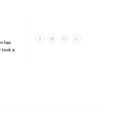
um has
r took a