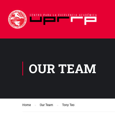
OUR TEAM
Home
Our Team
Tony Teo