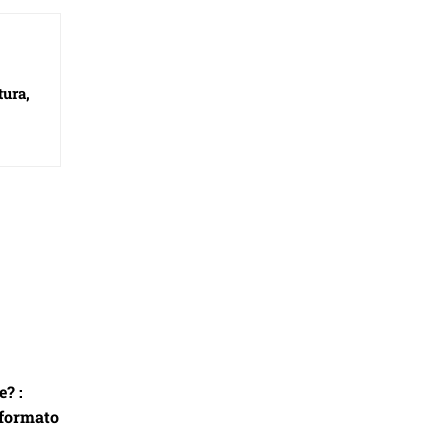
tura,
e? :
 formato