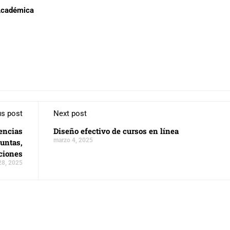
 Académica
us post
Next post
encias
Diseño efectivo de cursos en línea
marzo 4, 2025
guntas,
iciones
28, 2025