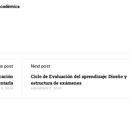
 Académica
us post
Next post
ucación
Ciclo de Evaluación del aprendizaje: Diseño y
ntarla
estructura de exámenes
 6, 2024
septiembre 9, 2024