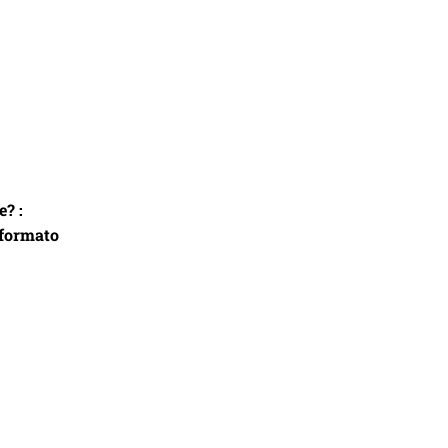
e? :
 formato