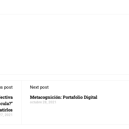
us post
Next post
ectiva
Metacognición: Portafolio Digital
octubre 28, 2021
cula?”
atirlos
27, 2021