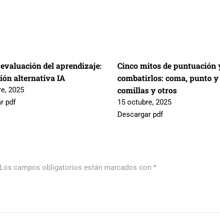
 evaluación del aprendizaje:
Cinco mitos de puntuación
ión alternativa IA
combatirlos: coma, punto y
comillas y otros
re, 2025
r pdf
15 octubre, 2025
Descargar pdf
Los campos obligatorios están marcados con
*