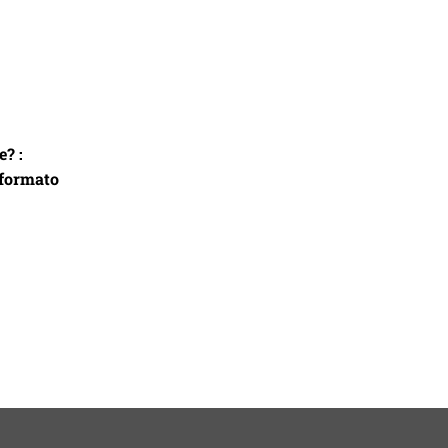
e? :
 formato