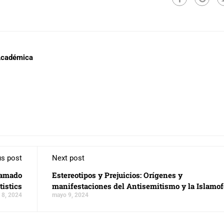
 Académica
us post
Next post
ramado
Estereotipos y Prejuicios: Orígenes y
tistics
manifestaciones del Antisemitismo y la Islamof
 8, 2024
mayo 9, 2024