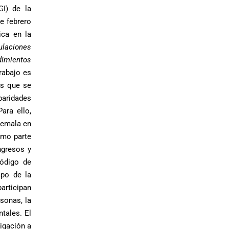
GI) de la
e febrero
ica en la
gulaciones
dimientos
rabajo es
es que se
baridades
ara ello,
atemala en
omo parte
ngresos y
Código de
mpo de la
articipan
sonas, la
ntales. El
igación a