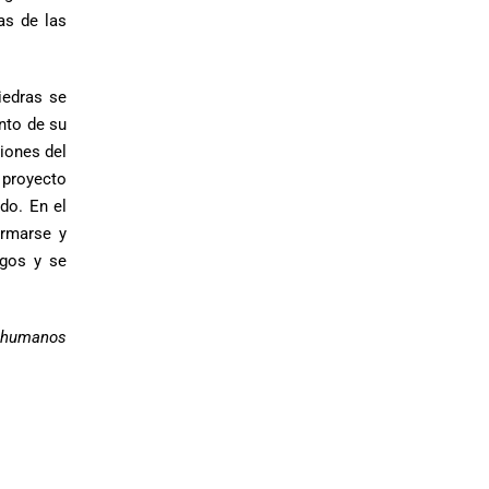
cas de las
iedras se
nto de su
iones del
 proyecto
do. En el
ormarse y
sgos y se
s humanos