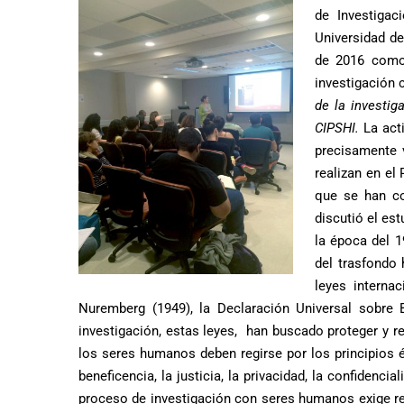
de Investigac
Universidad de
de 2016 como 
investigación
de la investi
CIPSHI.
La act
precisamente v
realizan en el
que se han co
discutió el es
la época del 
del trasfondo 
leyes interna
Nuremberg (1949), la Declaración Universal sobr
investigación, estas leyes, han buscado proteger y r
los seres humanos deben regirse por los principios 
beneficencia, la justicia, la privacidad, la confidenc
proceso de investigación con seres humanos exige reg