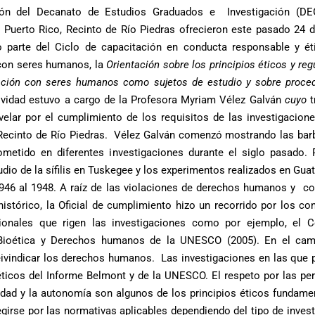
ión del Decanato de Estudios Graduados e Investigación (DE
 Puerto Rico, Recinto de Río Piedras ofrecieron este pasado 24 d
parte del Ciclo de capacitación en conducta responsable y ét
 con seres humanos, la
Orientación sobre los principios éticos y re
gación con seres humanos como sujetos de estudio y sobre proce
ividad estuvo a cargo de la Profesora
Myriam Vélez Galván
cuyo
t
elar por el cumplimiento de los requisitos de las investigacion
 Recinto de Río Piedras. Vélez Galván comenzó mostrando las bar
metido en diferentes investigaciones durante el siglo pasado. P
tudio de la sífilis en Tuskegee y los experimentos realizados en Gu
1946 al 1948. A raíz de las violaciones de derechos humanos y c
histórico, la Oficial de cumplimiento hizo un recorrido por los co
cionales que rigen las investigaciones como por ejemplo, el 
e Bioética y Derechos humanos de la UNESCO (2005). En el ca
eivindicar los derechos humanos. Las investigaciones en las que p
éticos del Informe Belmont y de la UNESCO. El respeto por las per
ialidad y la autonomía son algunos de los principios éticos fundame
irse por las normativas aplicables dependiendo del tipo de invest