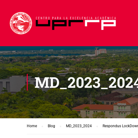
MD_2023_202
Home
Blog
MD_2023_2024
Respondus LockDown