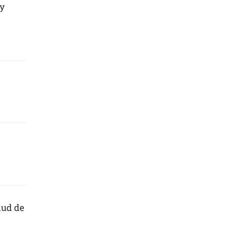
 y
lud de