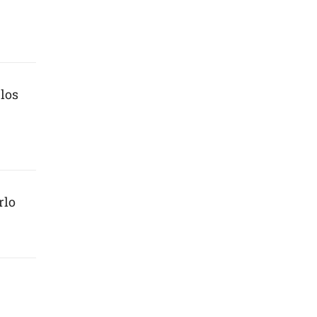
 los
rlo