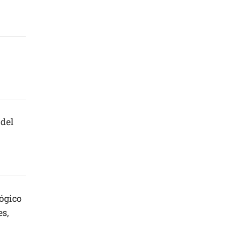
 del
ógico
es,