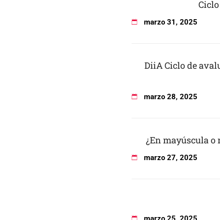
Ciclo
marzo
31
,
2025
DiiA Ciclo de aval
marzo
28
,
2025
¿En mayúscula o 
marzo
27
,
2025
marzo
25
,
2025