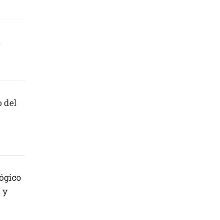
a
o del
ógico
 y