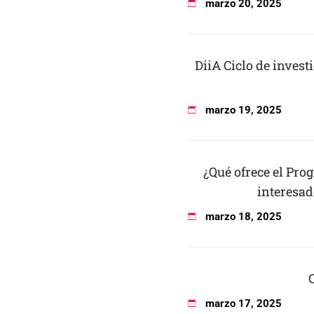
marzo
20
,
2025
DiiA Ciclo de invest
marzo
19
,
2025
¿Qué ofrece el Pr
interesad
marzo
18
,
2025
marzo
17
,
2025